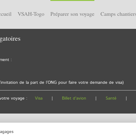
cueil
VSAH-Togo
Préparer son voyage
Camps chantier
gatoires
ment :
’invitation de la part de l’ONG pour faire votre demande de visa)
 de votre voyage :
Visa
|
Billet d'avion
|
Santé
|
agages