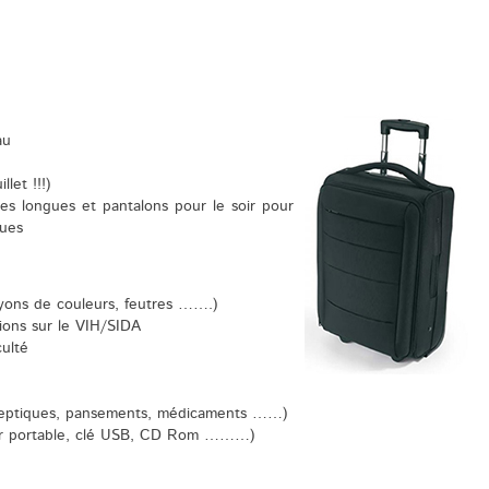
au
let !!!)
s longues et pantalons pour le soir pour
ques
rayons de couleurs, feutres …….)
tions sur le VIH/SIDA
culté
iseptiques, pansements, médicaments ……)
teur portable, clé USB, CD Rom ………)